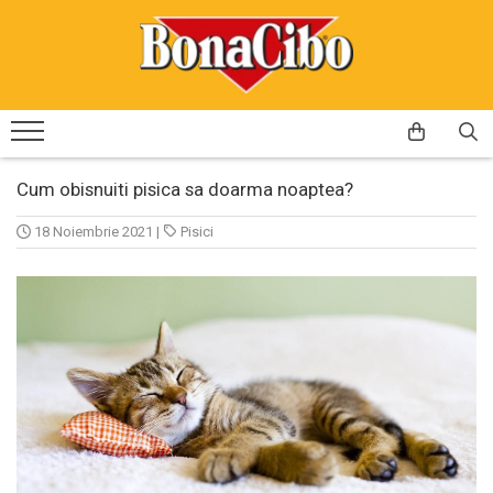
Caini
Pisici
Hrana uscata caini
Hrana uscata pisici
Hrana umeda pisici
Cum obisnuiti pisica sa doarma noaptea?
18 Noiembrie 2021
|
Pisici