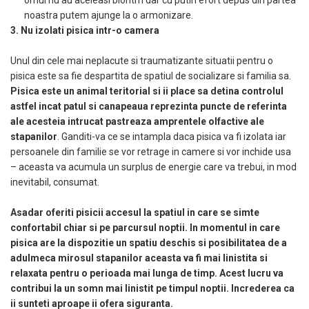
omul nu au aceleasi bioritm dar cu putin efort depus din partea
noastra putem ajunge la o armonizare.
3. Nu izolati pisica intr-o camera
Unul din cele mai neplacute si traumatizante situatii pentru o
pisica este sa fie despartita de spatiul de socializare si familia sa.
Pisica este un animal teritorial si ii place sa detina controlul
astfel incat patul si canapeaua reprezinta puncte de referinta
ale acesteia intrucat pastreaza amprentele olfactive ale
stapanilor
. Ganditi-va ce se intampla daca pisica va fi izolata iar
persoanele din familie se vor retrage in camere si vor inchide usa
– aceasta va acumula un surplus de energie care va trebui, in mod
inevitabil, consumat.
Asadar oferiti pisicii accesul la spatiul in care se simte
confortabil chiar si pe parcursul noptii. In momentul in care
pisica are la dispozitie un spatiu deschis si posibilitatea de a
adulmeca mirosul stapanilor aceasta va fi mai linistita si
relaxata pentru o perioada mai lunga de timp. Acest lucru va
contribui la un somn mai linistit pe timpul noptii. Increderea ca
ii sunteti aproape ii ofera siguranta.