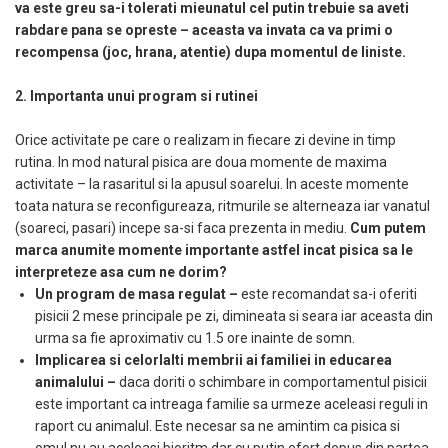
va este greu sa-i tolerati mieunatul cel putin trebuie sa aveti
rabdare pana se opreste – aceasta va invata ca va primi o
recompensa (joc, hrana, atentie) dupa momentul de liniste.
2. Importanta unui program si rutinei
Orice activitate pe care o realizam in fiecare zi devine in timp
rutina. In mod natural pisica are doua momente de maxima
activitate – la rasaritul si la apusul soarelui. In aceste momente
toata natura se reconfigureaza, ritmurile se alterneaza iar vanatul
(soareci, pasari) incepe sa-si faca prezenta in mediu.
Cum putem
marca anumite momente importante astfel incat pisica sa le
interpreteze asa cum ne dorim?
Un program de masa regulat –
este recomandat sa-i oferiti
pisicii 2 mese principale pe zi, dimineata si seara iar aceasta din
urma sa fie aproximativ cu 1.5 ore inainte de somn.
Implicarea si celorlalti membrii ai familiei in educarea
animalului –
daca doriti o schimbare in comportamentul pisicii
este important ca intreaga familie sa urmeze aceleasi reguli in
raport cu animalul. Este necesar sa ne amintim ca pisica si