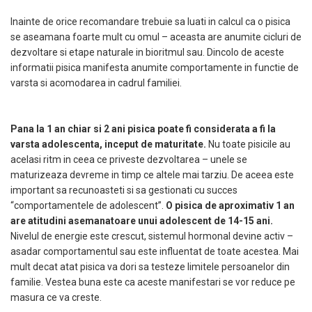
Inainte de orice recomandare trebuie sa luati in calcul ca o pisica
se aseamana foarte mult cu omul – aceasta are anumite cicluri de
dezvoltare si etape naturale in bioritmul sau. Dincolo de aceste
informatii pisica manifesta anumite comportamente in functie de
varsta si acomodarea in cadrul familiei.
Pana la 1 an chiar si 2 ani pisica poate fi considerata a fi la
varsta adolescenta, inceput de maturitate.
Nu toate pisicile au
acelasi ritm in ceea ce priveste dezvoltarea – unele se
maturizeaza devreme in timp ce altele mai tarziu. De aceea este
important sa recunoasteti si sa gestionati cu succes
“comportamentele de adolescent”.
O pisica de aproximativ 1 an
are atitudini asemanatoare unui adolescent de 14-15 ani.
Nivelul de energie este crescut, sistemul hormonal devine activ –
asadar comportamentul sau este influentat de toate acestea. Mai
mult decat atat pisica va dori sa testeze limitele persoanelor din
familie. Vestea buna este ca aceste manifestari se vor reduce pe
masura ce va creste.