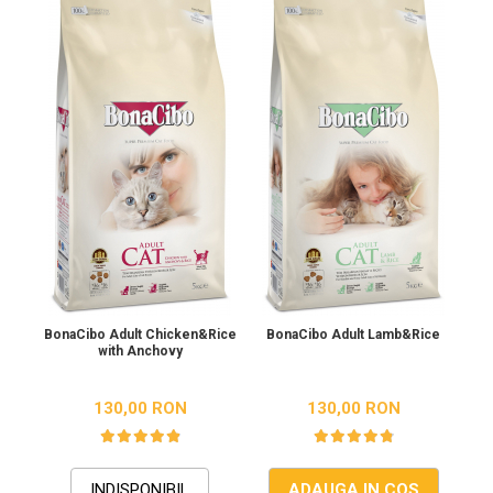
BonaCibo Adult Chicken&Rice
BonaCibo Adult Lamb&Rice
Bona
with Anchovy
130,00 RON
130,00 RON
INDISPONIBIL
ADAUGA IN COS