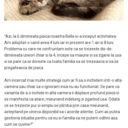
“Azi, la 6 dimineata pisica noastra Bella si-a inceput activitatea.
Am adoptat-o cand avea 4 luni iar in prezent are 1 an si 8 luni.
Problema cu care ne confruntam este ca se trezeste dis-de-
dimineata uneori chiar si la 4, incepe sa miaune si sa zgarie la usa
si se pare ca isi doreste ca toata familia sa se trezeasca si sa se
pregateasca de joaca.
Am incercat mai multe strategii cum ar fi sa o inchidem intr-o alta
camera sau chiar sa o ignoram insa nu au functionat. Se pare ca
varianta de a o inchide in alta camera ii displace profund pisicii si
se manifesta ca atare, mieunand indelung si zgariind usa. Odata
ce se trezeste pur si simplu se plimba prin casa mieunand,
asteptand pe cineva disponibil sa-i acorde atentie. Cum as putea
gestiona situatia pentru ca eu si familia sa ne putem odihni asa
cum se cuvine?”