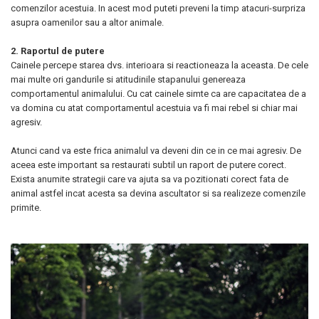
comenzilor acestuia. In acest mod puteti preveni la timp atacuri-surpriza
asupra oamenilor sau a altor animale.
2. Raportul de putere
Cainele percepe starea dvs. interioara si reactioneaza la aceasta. De cele
mai multe ori gandurile si atitudinile stapanului genereaza
comportamentul animalului. Cu cat cainele simte ca are capacitatea de a
va domina cu atat comportamentul acestuia va fi mai rebel si chiar mai
agresiv.
Atunci cand va este frica animalul va deveni din ce in ce mai agresiv. De
aceea este important sa restaurati subtil un raport de putere corect.
Exista anumite strategii care va ajuta sa va pozitionati corect fata de
animal astfel incat acesta sa devina ascultator si sa realizeze comenzile
primite.