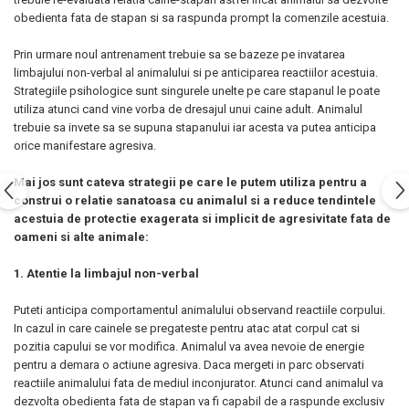
obedienta fata de stapan si sa raspunda prompt la comenzile acestuia.
Prin urmare noul antrenament trebuie sa se bazeze pe invatarea
limbajului non-verbal al animalului si pe anticiparea reactiilor acestuia.
Strategiile psihologice sunt singurele unelte pe care stapanul le poate
utiliza atunci cand vine vorba de dresajul unui caine adult. Animalul
trebuie sa invete sa se supuna stapanului iar acesta va putea anticipa
orice manifestare agresiva.
Mai jos sunt cateva strategii pe care le putem utiliza pentru a
construi o relatie sanatoasa cu animalul si a reduce tendintele
acestuia de protectie exagerata si implicit de agresivitate fata de
oameni si alte animale:
1. Atentie la limbajul non-verbal
Puteti anticipa comportamentul animalului observand reactiile corpului.
In cazul in care cainele se pregateste pentru atac atat corpul cat si
pozitia capului se vor modifica. Animalul va avea nevoie de energie
pentru a demara o actiune agresiva. Daca mergeti in parc observati
reactiile animalului fata de mediul inconjurator. Atunci cand animalul va
dezvolta obedienta fata de stapan va fi capabil de a raspunde exclusiv