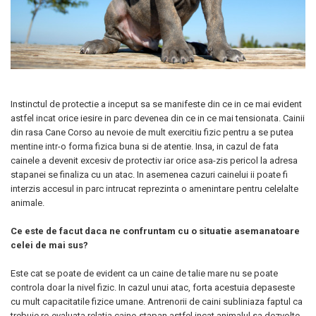
Instinctul de protectie a inceput sa se manifeste din ce in ce mai evident
astfel incat orice iesire in parc devenea din ce in ce mai tensionata. Cainii
din rasa Cane Corso au nevoie de mult exercitiu fizic pentru a se putea
mentine intr-o forma fizica buna si de atentie. Insa, in cazul de fata
cainele a devenit excesiv de protectiv iar orice asa-zis pericol la adresa
stapanei se finaliza cu un atac. In asemenea cazuri cainelui ii poate fi
interzis accesul in parc intrucat reprezinta o amenintare pentru celelalte
animale.
Ce este de facut daca ne confruntam cu o situatie asemanatoare
celei de mai sus?
Este cat se poate de evident ca un caine de talie mare nu se poate
controla doar la nivel fizic. In cazul unui atac, forta acestuia depaseste
cu mult capacitatile fizice umane. Antrenorii de caini subliniaza faptul ca
trebuie re-evaluata relatia caine-stapan astfel incat animalul sa dezvolte