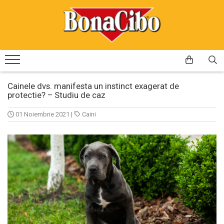
Caini
Pisici
Hrana uscata caini
Hrana uscata pisici
Hrana umeda pisici
Cainele dvs. manifesta un instinct exagerat de
protectie? – Studiu de caz
01 Noiembrie 2021
|
Caini