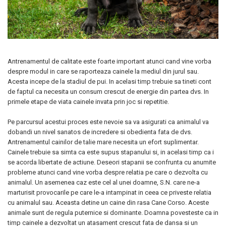
Antrenamentul de calitate este foarte important atunci cand vine vorba
despre modul in care se raporteaza cainele la mediul din jurul sau.
Acesta incepe de la stadiul de pui. In acelasi timp trebuie sa tineti cont
de faptul ca necesita un consum crescut de energie din partea dvs. In
primele etape de viata cainele invata prin joc si repetitie.
Pe parcursul acestui proces este nevoie sa va asigurati ca animalul va
dobandi un nivel sanatos de incredere si obedienta fata de dvs.
Antrenamentul cainilor de talie mare necesita un efort suplimentar.
Cainele trebuie sa simta ca este supus stapanului si, in acelasi timp ca i
se acorda libertate de actiune. Deseori stapanii se confrunta cu anumite
probleme atunci cand vine vorba despre relatia pe care o dezvolta cu
animalul. Un asemenea caz este cel al unei doamne, S.N. care ne-a
marturisit provocarile pe care le-a intampinat in ceea ce priveste relatia
cu animalul sau. Aceasta detine un caine din rasa Cane Corso. Aceste
animale sunt de regula puternice si dominante. Doamna povesteste ca in
timp cainele a dezvoltat un atasament crescut fata de dansa si un