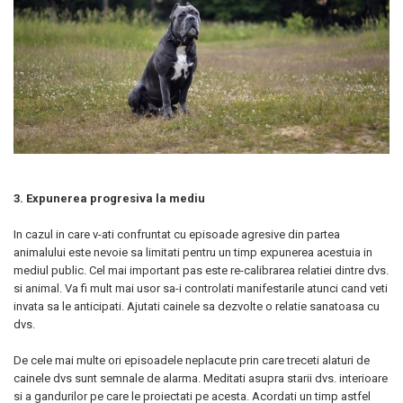
3. Expunerea progresiva la mediu
In cazul in care v-ati confruntat cu episoade agresive din partea
animalului este nevoie sa limitati pentru un timp expunerea acestuia in
mediul public. Cel mai important pas este re-calibrarea relatiei dintre dvs.
si animal. Va fi mult mai usor sa-i controlati manifestarile atunci cand veti
invata sa le anticipati. Ajutati cainele sa dezvolte o relatie sanatoasa cu
dvs.
De cele mai multe ori episoadele neplacute prin care treceti alaturi de
cainele dvs sunt semnale de alarma. Meditati asupra starii dvs. interioare
si a gandurilor pe care le proiectati pe acesta. Acordati un timp astfel