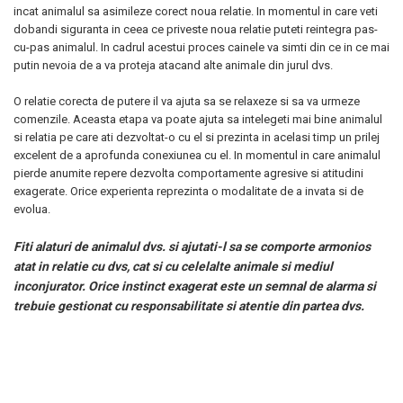
incat animalul sa asimileze corect noua relatie. In momentul in care veti
dobandi siguranta in ceea ce priveste noua relatie puteti reintegra pas-
cu-pas animalul. In cadrul acestui proces cainele va simti din ce in ce mai
putin nevoia de a va proteja atacand alte animale din jurul dvs.
O relatie corecta de putere il va ajuta sa se relaxeze si sa va urmeze
comenzile. Aceasta etapa va poate ajuta sa intelegeti mai bine animalul
si relatia pe care ati dezvoltat-o cu el si prezinta in acelasi timp un prilej
excelent de a aprofunda conexiunea cu el. In momentul in care animalul
pierde anumite repere dezvolta comportamente agresive si atitudini
exagerate. Orice experienta reprezinta o modalitate de a invata si de
evolua.
Fiti alaturi de animalul dvs. si ajutati-l sa se comporte armonios
atat in relatie cu dvs, cat si cu celelalte animale si mediul
inconjurator. Orice instinct exagerat este un semnal de alarma si
trebuie gestionat cu responsabilitate si atentie din partea dvs.