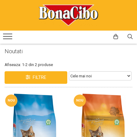
Caini
Pisici
Hrana uscata caini
Hrana uscata pisici
Hrana umeda pisici
Noutati
Afiseaza:
1-
2
din
2
produse
FILTRE
NOU
NOU