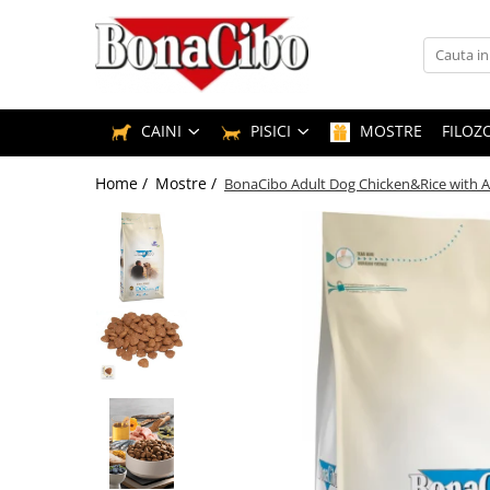
Caini
Pisici
CAINI
PISICI
MOSTRE
FILOZ
Hrana uscata caini
Hrana uscata pisici
Home /
Mostre /
BonaCibo Adult Dog Chicken&Rice with 
Hrana umeda pisici