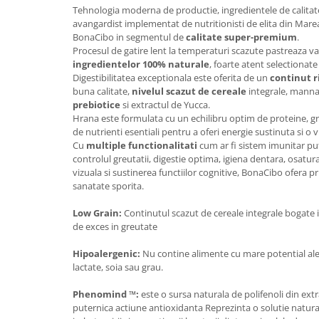
Tehnologia moderna de productie, ingredientele de calitat
avangardist implementat de nutritionisti de elita din Mare
BonaCibo in segmentul de
calitate super-premium
.
Procesul de gatire lent la temperaturi scazute pastreaza val
ingredientelor 100% naturale
, foarte atent selectionate
Digestibilitatea exceptionala este oferita de un
continut r
buna calitate,
nivelul scazut de cereale
integrale, manna
prebiotice
si extractul de Yucca.
Hrana este formulata cu un echilibru optim de proteine, gr
de nutrienti esentiali pentru a oferi energie sustinuta si o 
Cu
multiple functionalitati
cum ar fi sistem imunitar pute
controlul greutatii, digestie optima, igiena dentara, osatura
vizuala si sustinerea functiilor cognitive, BonaCibo ofera prie
sanatate sporita.
Low Grain:
Continutul scazut de cereale integrale bogate in 
de exces in greutate
Hipoalergenic:
Nu contine alimente cu mare potential ale
lactate, soia sau grau.
Phenomind ™:
este o sursa naturala de polifenoli din extra
puternica actiune antioxidanta Reprezinta o solutie natural