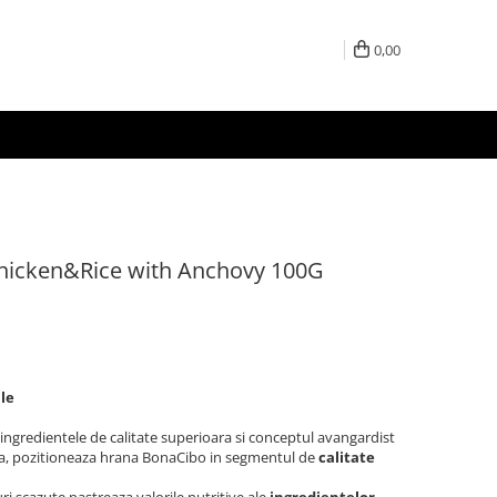
0,00
hicken&Rice with Anchovy 100G
ile
ngredientele de calitate superioara si conceptul avangardist
ita, pozitioneaza hrana BonaCibo in segmentul de
calitate
ri scazute pastreaza valorile nutritive ale
ingredientelor