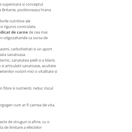
e superioara si conceptul
a Britanie, pozitioneaza hrana
orile nutritive ale
 si riguros controlate.
idicat de carne
de cea mai
n-oligozaharide ca sursa de
asimi, carbohidrati si un aport
viata sanatoasa.
rnic, sanatatea pielii si a blanii,
 si articulatii sanatoase, acuitate
tenilor nostrii mici o vitalitate si
fibre si nutrienti, reduc riscul
rgogen cum ar fi carnea de vita,
cte de struguri si afine, cu o
a de limitare a efectelor