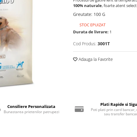
100% naturale
, foarte atent selec
Greutate
:
100 G
STOC EPUIZAT
Durata de livrare:
1
Cod Produs:
3001T
Adauga la Favorite
Plati Rapide si Sig
Consiliere Personalizata
Poti plati prin card bancar
Bunastarea prietenilor patrupezi
sau transfer banca