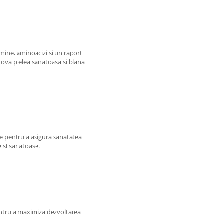
ine, aminoacizi si un raport
mova pielea sanatoasa si blana
se pentru a asigura sanatatea
le si sanatoase.
entru a maximiza dezvoltarea