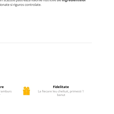
tionate si riguros controlate.
ure
Fidelitate
, ramburs
La fiecare leu cheltuit, primesti 1
r
banut