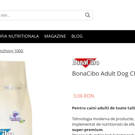
OFIA NUTRITIONALA
MAGAZINE
BLOG
Anchovy 100G
BonaCibo Adult Dog C
3,06 RON
Pentru caini adulti de toate tali
Tehnologia moderna de productie, i
implementat de nutritionisti de el
super-premium
.
Procesul de gatire lent la temperatu