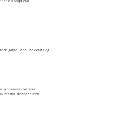
mpanie si proprietar,
ate de gatire, BonaCibo Adult Dog
tru a promova cresterea
in intestin, sustinand astfel