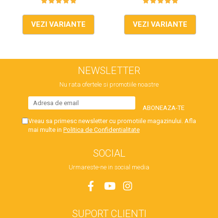
VEZI VARIANTE
VEZI VARIANTE
NEWSLETTER
Nu rata ofertele si promotiile noastre
Vreau sa primesc newsletter cu promotiile magazinului. Afla
mai multe in
Politica de Confidentialitate
SOCIAL
Urmareste-ne in social media
SUPORT CLIENTI