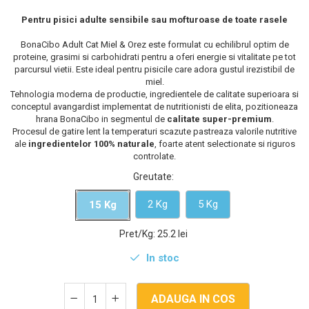
Pentru pisici adulte sensibile sau mofturoase de toate rasele
BonaCibo Adult Cat Miel & Orez este formulat cu echilibrul optim de
proteine, grasimi si carbohidrati pentru a oferi energie si vitalitate pe tot
parcursul vietii. Este ideal pentru pisicile care adora gustul irezistibil de
miel.
Tehnologia moderna de productie, ingredientele de calitate superioara si
conceptul avangardist implementat de nutritionisti de elita, pozitioneaza
hrana BonaCibo in segmentul de
calitate super-premium
.
Procesul de gatire lent la temperaturi scazute pastreaza valorile nutritive
ale
ingredientelor 100% naturale
, foarte atent selectionate si riguros
controlate.
Greutate
:
2 Kg
5 Kg
15 Kg
Pret/Kg
:
25.2 lei
In stoc
ADAUGA IN COS