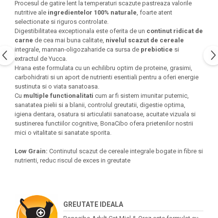
Procesul de gatire lent la temperaturi scazute pastreaza valorile
nutritive ale
ingredientelor 100% naturale
, foarte atent
selectionate si riguros controlate.
Digestibilitatea exceptionala este oferita de un
continut ridicat de
carne
de cea mai buna calitate,
nivelul scazut de cereale
integrale, mannan-oligozaharide ca sursa de
prebiotice
si
extractul de Yucca.
Hrana este formulata cu un echilibru optim de proteine, grasimi,
carbohidrati si un aport de nutrienti esentiali pentru a oferi energie
sustinuta si o viata sanatoasa.
Cu
multiple functionalitati
cum ar fi sistem imunitar puternic,
sanatatea pielii si a blanii, controlul greutatii, digestie optima,
igiena dentara, osatura si articulatii sanatoase, acuitate vizuala si
sustinerea functiilor cognitive, BonaCibo ofera prietenilor nostrii
mici o vitalitate si sanatate sporita.
Low Grain:
Continutul scazut de cereale integrale bogate in fibre si
nutrienti, reduc riscul de exces in greutate
GREUTATE IDEALA