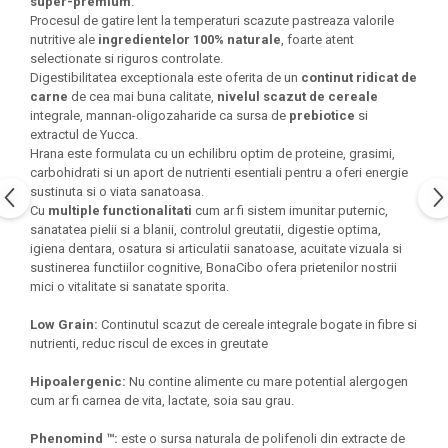
super-premium
.
Procesul de gatire lent la temperaturi scazute pastreaza valorile
nutritive ale
ingredientelor 100% naturale
, foarte atent
selectionate si riguros controlate.
Digestibilitatea exceptionala este oferita de un
continut ridicat de
carne
de cea mai buna calitate,
nivelul scazut de cereale
integrale, mannan-oligozaharide ca sursa de
prebiotice
si
extractul de Yucca.
Hrana este formulata cu un echilibru optim de proteine, grasimi,
carbohidrati si un aport de nutrienti esentiali pentru a oferi energie
sustinuta si o viata sanatoasa.
Cu
multiple functionalitati
cum ar fi sistem imunitar puternic,
sanatatea pielii si a blanii, controlul greutatii, digestie optima,
igiena dentara, osatura si articulatii sanatoase, acuitate vizuala si
sustinerea functiilor cognitive, BonaCibo ofera prietenilor nostrii
mici o vitalitate si sanatate sporita.
Low Grain:
Continutul scazut de cereale integrale bogate in fibre si
nutrienti, reduc riscul de exces in greutate
Hipoalergenic:
Nu contine alimente cu mare potential alergogen
cum ar fi carnea de vita, lactate, soia sau grau.
Phenomind ™:
este o sursa naturala de polifenoli din extracte de