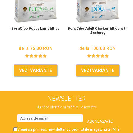
BonaCibo Puppy Lamb&Rice
BonaCibo Adult Chicken&Rice with
Anchovy
de la 75,00 RON
de la 100,00 RON
VEZI VARIANTE
VEZI VARIANTE
NEWSLETTER
Nu rata ofertele si promotiile noastre
Vreau sa primesc newsletter cu promotiile magazinului. Afla